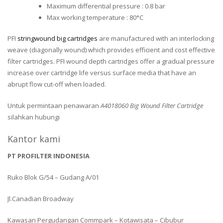
Maximum differential pressure : 0.8 bar
Max working temperature : 80°C
PFI
stringwound big cartridges
are manufactured with an interlocking
weave (diagonally wound) which provides efficient and cost effective
filter cartridges. PFI wound depth cartridges offer a gradual pressure
increase over cartridge life versus surface media that have an
abrupt flow cut-off when loaded.
Untuk permintaan penawaran
A4018060 Big Wound Filter Cartridge
silahkan hubungi
Kantor kami
PT PROFILTER INDONESIA
Ruko Blok G/54 – Gudang A/01
Jl.Canadian Broadway
Kawasan Pergudangan Commpark – Kotawisata – Cibubur