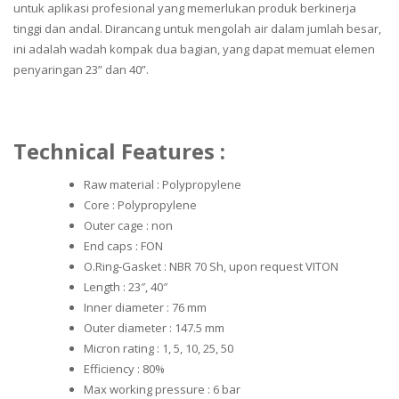
untuk aplikasi profesional yang memerlukan produk berkinerja
tinggi dan andal. Dirancang untuk mengolah air dalam jumlah besar,
ini adalah wadah kompak dua bagian, yang dapat memuat elemen
penyaringan 23” dan 40”.
Technical Features :
Raw material : Polypropylene
Core : Polypropylene
Outer cage : non
End caps : FON
O.Ring-Gasket : NBR 70 Sh, upon request VITON
Length : 23″, 40″
Inner diameter : 76 mm
Outer diameter : 147.5 mm
Micron rating : 1, 5, 10, 25, 50
Efficiency : 80%
Max working pressure : 6 bar