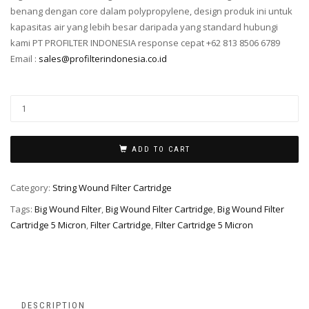
benang dengan core dalam polypropylene, design produk ini untuk
kapasitas air yang lebih besar daripada yang standard hubungi
kami PT PROFILTER INDONESIA response cepat +62 813 8506 6789
Email :
sales@profilterindonesia.co.id
ADD TO CART
Category:
String Wound Filter Cartridge
Tags:
Big Wound Filter
,
Big Wound Filter Cartridge
,
Big Wound Filter
Cartridge 5 Micron
,
Filter Cartridge
,
Filter Cartridge 5 Micron
DESCRIPTION