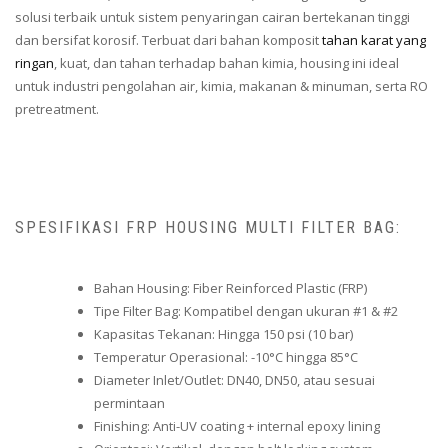
solusi terbaik untuk sistem penyaringan cairan bertekanan tinggi
dan bersifat korosif. Terbuat dari bahan komposit
tahan karat yang
ringan
, kuat, dan tahan terhadap bahan kimia, housing ini ideal
untuk industri pengolahan air, kimia, makanan & minuman, serta RO
pretreatment.
SPESIFIKASI FRP HOUSING MULTI FILTER BAG:
Bahan Housing: Fiber Reinforced Plastic (FRP)
Tipe Filter Bag: Kompatibel dengan ukuran #1 & #2
Kapasitas Tekanan: Hingga 150 psi (10 bar)
Temperatur Operasional: -10°C hingga 85°C
Diameter Inlet/Outlet: DN40, DN50, atau sesuai
permintaan
Finishing: Anti-UV coating + internal epoxy lining