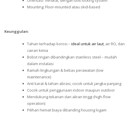
Orientasi: Vertikal, dengan bolt locking system
Mounting: Floor-mounted atau skid-based
Keunggulan:
Tahan terhadap korosi –
ideal untuk air laut
, air RO, dan
cairan kimia
Bobot ringan dibandingkan stainless steel – mudah
dalam instalasi
Ramah lingkungan & bebas perawatan (low
maintenance)
Anti karat & tahan abrasi, cocok untuk jangka panjang
Cocok untuk penggunaan indoor maupun outdoor
Mendukung tekanan dan aliran tinggi (high-flow
operation)
Pilihan hemat biaya dibanding housing logam