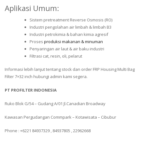
Aplikasi Umum:
Sistem pretreatment Reverse Osmosis (RO)
Industri pengolahan air limbah & limbah B3
Industri petrokimia & bahan kimia agresif
Proses
produksi makanan & minuman
Penyaringan air laut & air baku industri
Filtrasi cat, resin, oli, pelarut
Informasi lebih lanjut tentang stock dan order FRP Housing Multi Bag
Filter 7×32 inch hubungi admin kami segera.
PT PROFILTER INDONESIA
Ruko Blok G/54 – Gudang A/01 Jl.Canadian Broadway
Kawasan Pergudangan Commpark – Kotawisata – Cibubur
Phone : +6221 84937329 , 84937805 , 22962668